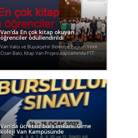
Van'da En çok kitap okuyan
öğrenciler ödüllendirildi
Van Valisi ve Büyükşehir Belediye Başkan Vekili
Ozan Balcı, Kitap Van Projesi kapsamında PTT
kargodan en çok kitap talep edip okuyan
Devamını Oku
öğrenciler için düzenlenen ödül tören..
Van’da ücretsiz burs imkanı: Girne
koleji Van Kampüsünde