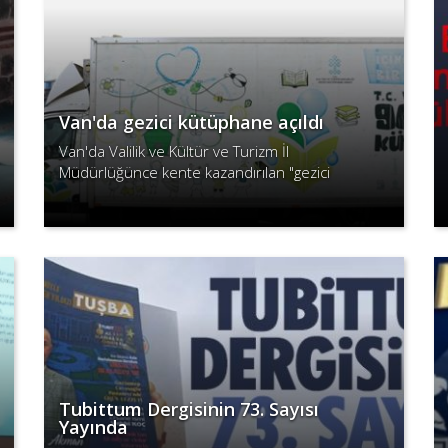
Van'da gezici kütüphane açıldı
Van'da Valilik ve Kültür ve Turizm İl
Müdürlüğünce kente kazandırılan "gezici
kütüphane" hizmete alındı.
Devamını Oku
Tubittum Dergisinin 73. Sayısı
Yayında