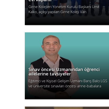
Girne Kolejleri Yönetim Kurulu Başkanı Ümit
Kalko, açılışı yapılan Girne Koleji Van
Kampüsünde konuşarak yeni açılan okullarla ve
Devamını Oku
başarılı bir eğitimle ceza evlerinin bi..
Sınav öncesi Uzmanından öğrenci
ailelerine tavsiyeler
Eğitimci ve Kişisel Gelişim Uzmanı Barış Balcı LGS
ve üniversite sınavları öncesi anne-babalara
önerilerde bulundu. Öğrenciyi üzecek ve strese
Devamını Oku
sokacak söylemlerden kaçını..