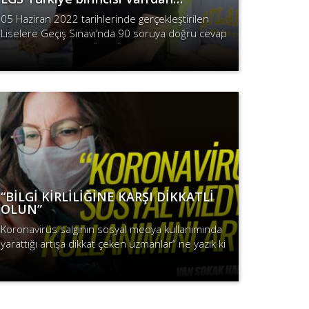
05 Haziran 2022 tarihlerinde gerçekleştirilen
Liselere Geçiş Sınavı’nda 90 soruya doğru cevap
veren Van Yükseliş Özel Öğretim Kursu
Devamını Oku
öğrencisi Safiye Elif Esen, Türkiye bi..
“BİLGİ KİRLİLİĞİNE KARŞI DİKKATLİ
OLUN”
Koronavirüs salgının sosyal medya kullanımında
yarattığı artışa dikkat çeken uzmanlar“ ne yazık ki
Kovid-19 salgını nedeniyle okulların uzaktan
Devamını Oku
eğitime geçmesi, aynı zama..