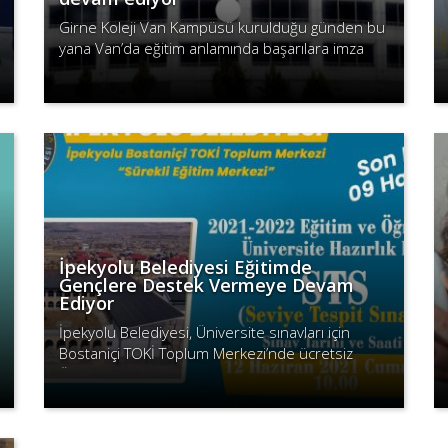
Girne Koleji Van Kampüsü kurulduğu günden bu
yana Van’da eğitim anlamında başarılara imza
atarak isminden söz ettirmeye devam ediyor.
Devamını Oku
İpekyolu Belediyesi Eğitimde
Gençlere Destek Vermeye Devam
Ediyor
İpekyolu Belediyesi, Üniversite sınavları için
Bostaniçi TOKİ Toplum Merkezi’nde ücretsiz
Üniversite hazırlık kursu açıyor.
Devamını Oku