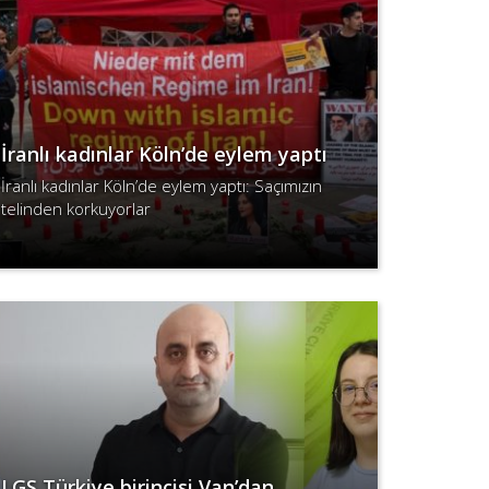
İranlı kadınlar Köln’de eylem yaptı
İranlı kadınlar Köln’de eylem yaptı: Saçımızın
telinden korkuyorlar
Devamını Oku
LGS Türkiye birincisi Van’dan…