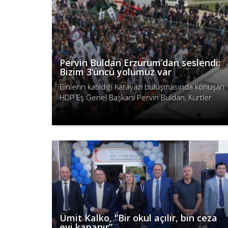
Pervin Buldan Erzurum’dan seslendi:
Bizim 3’üncü yolumuz var
Binlerin katıldığı Karayazı buluşmasında konuşan
HDP Eş Genel Başkanı Pervin Buldan, Kürtler
başta olmak üzere ezilen, ötekileştirilen
Devamını Oku
kimsenin iki kutba mahkum olmadığın..
Ümit Kalko, “Bir okul açılır, bin ceza
evi kapanır”