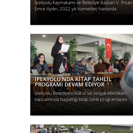
İpekyolu Kaymakamı ve Belediye Başkan V. İhsan
Emre Aydın, 2022 yılı hizmetleri hakkında
değerlendirme ve 2023 yılında hayata
Devamını Oku
geçirilmesi planlanan projeleri iftar progra..
İPEKYOLU’NDA KİTAP TAHLİL
PROGRAMI DEVAM EDİYOR
İpekyolu Belediyesi kültür ve sosyal etkinlikleri
kapsamında başlattığı kitap tahlil programlarını
sürdürüyor.
Devamını Oku