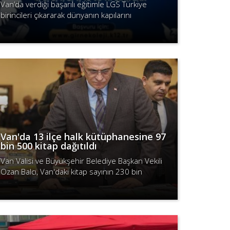
Van’da verdiği başarılı eğitimle LGS Türkiye
birincileri çıkararak dünyanın kapılarını
öğrencilerine ardına kadar açan Girne Koleji Van
Devamını Oku
Kampüsü Okulu 14 Ocakta ücretsiz b..
Van'da 13 ilçe halk kütüphanesine 97
bin 500 kitap dağıtıldı
Van Valisi ve Büyükşehir Belediye Başkan Vekili
Ozan Balcı, Van'daki kitap sayının 230 bin
civarında olduğunu belirterek, “Şu anda yüzde
Devamını Oku
50 arttırmış oluyoruz. Ayrıca yü..