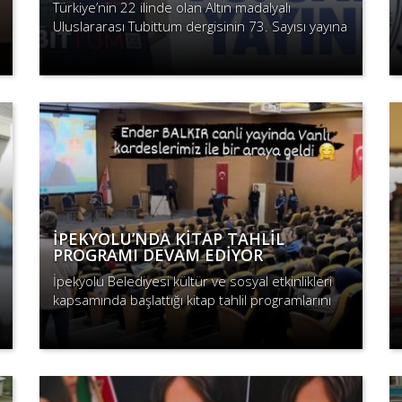
Türkiye’nin 22 ilinde olan Altın madalyalı
Uluslararası Tubittum dergisinin 73. Sayısı yayına
geçti.
Devamını Oku
İPEKYOLU’NDA KİTAP TAHLİL
PROGRAMI DEVAM EDİYOR
İpekyolu Belediyesi kültür ve sosyal etkinlikleri
kapsamında başlattığı kitap tahlil programlarını
sürdürüyor.
Devamını Oku