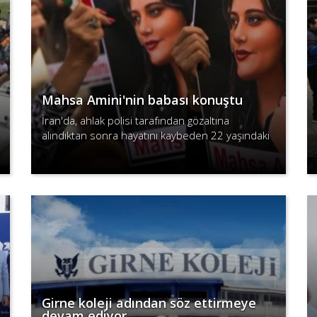
Mahsa Amini'nin babası konuştu
İran'da, ahlak polisi tarafından gözaltına
alındıktan sonra hayatını kaybeden 22 yaşındaki
Mahsa Amini'nin babası Emcet Amini, kızının
Devamını Oku
otopsi raporunu görmesine izin ve..
Girne koleji adından söz ettirmeye
devam ediyor