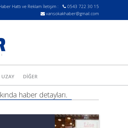
Haber Hattı ve Reklam İletişim :
0543 722 30 15
vansokakhaber@gmail.com
UZAY
DİĞER
kında haber detayları.