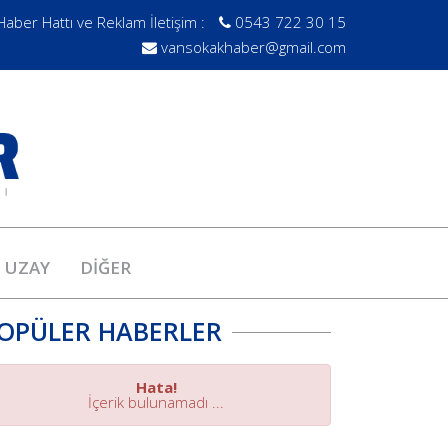
Haber Hattı ve Reklam İletişim :
0543 722 30 15
vansokakhaber@gmail.com
UZAY
DİĞER
OPÜLER HABERLER
Hata!
İçerik bulunamadı ...