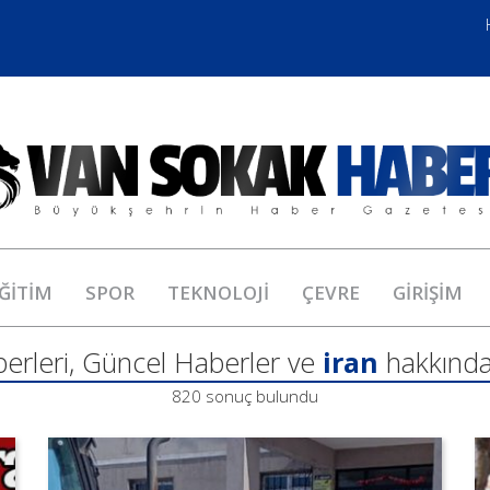
ĞİTİM
SPOR
TEKNOLOJİ
ÇEVRE
GİRİŞİM
erleri, Güncel Haberler ve
iran
hakkında
820 sonuç bulundu