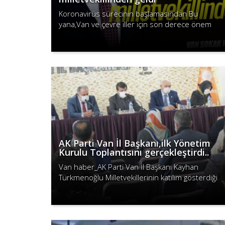
Koronavirüs sürecinin başlamasından Bu
yana,Van ve çevre iller için son derece önem
taşıyan kapıköy sınır kapısı için bir bir öneride
Devamını Oku
Saadet partisi Konya Milletvekilinde..
AK Parti Van İl Başkanı,ilk Yönetim
Kurulu Toplantısını gerçekleştirdi..
Van haber_AK Parti Van İl Başkanı Kayhan
Türkmenoğlu Milletvekillerinin katılım gösterdiği
ilk Yönetim Kurulu Toplantısını gerçekleştirdi.
Devamını Oku