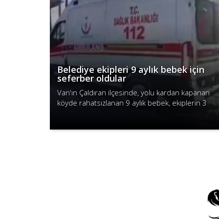
Belediye ekipleri 9 aylık bebek için
seferber oldular
Van'ın Çaldıran ilçesinde, yolu kardan kapanan
köyde rahatsızlanan 9 aylık bebek, ekiplerin 3
saat süren çalışmasıyla hastaneye yetiştirildi.
Devamını Oku