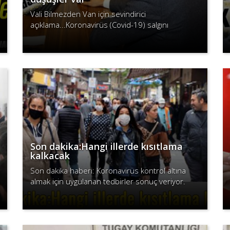
Vali Bilmezden Van için sevindirici
açıklama...Koronavirüs (Covid-19) salgını
sebebiyle tüm dünya mücadele vermeye devam
Devamını Oku
ediyor. Son birkaç aydır Vana yapılan kısıtlamala..
Son dakika:Hangi illerde kısıtlama
kalkacak
Son dakika haberi: Koronavirüs kontrol altına
almak için uygulanan tedbirler sonuç veriyor.
Vaka sayılarındaki değişim ve hasta sayılarındaki
Devamını Oku
ölüm oranının azalması norma..