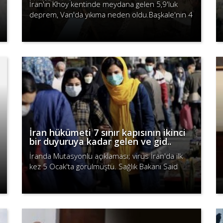
İran'ın Khoy kentinde meydana gelen 5,9'luk
deprem, Van'da yıkıma neden oldu.Başkale'nin 4
mahallesinde birçok kerpiç ev yıkıldı.
Devamını Oku
İran hükümeti 7 sınır kapısının ikinci
bir duyuruya kadar gelen ve gid..
İranda Mutasyonlu açıklaması; virüs İran'da ilk
kez 5 Ocak'ta görülmüştü. Sağlık Bakanı Said
Nemeki, 13 Şubat'ta yaptığı açıklamada ise
Devamını Oku
mutasyonlu virüsün hemen hemen ..