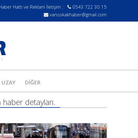
Haber Hattı ve Reklam İletişim :
0543 722 30 15
vansokakhaber@gmail.com
UZAY
DİĞER
 haber detayları.