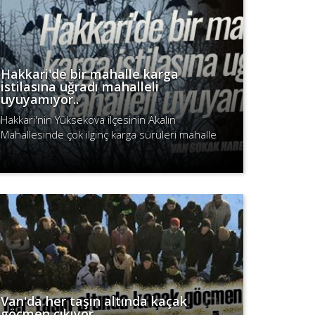
Hakkari'de bir mahalle karga
istilasına uğradı mahalleli
uyuyamıyor..
Hakkari'nin Yüksekova ilçesinin Akalın
Mahallesinde çok ilginç karga sürüleri mahalle
sakinlerinin korkulu rüyaları olmaya devam
Devamını Oku
ediyor.
Van'da her taşın altında kaçak
göçmen çıkıyor