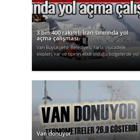
3 bin 400 rakımlı İran sınırında yol
açma çalışması
Van Büyükşehir Belediyesi karla mücadele
ekipleri, kar ve tipinin etkili olduğu bölgelerde yol
açma çalışmalarını aralıksız sürdürüyor.
Devamını Oku
Van donuyor