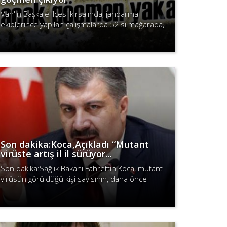
Van'ın Başkale ilçesi kırsalında, jandarma
ekiplerince yapılan çalışmalarda 52'si mağarada,
16'sı minibüste, 5'i de metruk evde olmak üzere
Devamını Oku
73 düzensiz göçmen yakalan..
Son dakika:Koca,Açıkladı “Mutant
virüste artış il il sürüyor...
Son dakika:Sağlık Bakanı Fahrettin Koca, mutant
virüsün görüldüğü kişi sayısının, daha önce
açıklanan 17 ilde 128 vakanın çok üstüne çıktığını
Devamını Oku
açıkladı. Koca, “İngiltere ..