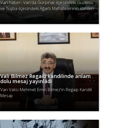
Van haber- Van'da Gürpınar ilçesindeki Güzelsu
ve Tuşba ilçesindeki Ağartı Mahallelerinin isimleri
Valilik kararıyla değiştirildi.
Devamını Oku
Vali Bilmez Regaib kandilinde anlam
dolu mesaj yayınladı
Van Valisi Mehmet Emin Bilmez'in Regaip Kandili
Mesajı
Devamını Oku