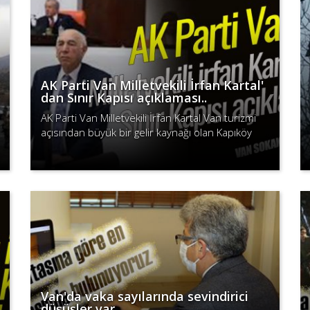
AK Parti Van Milletvekili İrfan Kartal'
dan Sınır Kapısı açıklaması..
AK Parti Van Milletvekili İrfan Kartal Van turizmi
açısından büyük bir gelir kaynağı olan Kapıköy
Sınır Kapısının geleceği ile ilgili açıklamalarda
Devamını Oku
bulundu...
Van'da vaka sayılarında sevindirici
düşüşler var