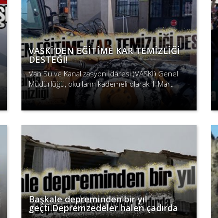
VASKİ’DEN EĞİTİME KAR TEMİZLİĞİ
DESTEĞİ!
Van Su ve Kanalizasyon İdaresi (VASKİ) Genel
Müdürlüğü, okulların kademeli olarak 1 Mart
itibariyle başlamasına kısa bir süre kala kırsaldaki
Devamını Oku
okullarda kar temizliği yapt..
Başkale depreminden bir yıl
geçti.Depremzedeler halen çadırda