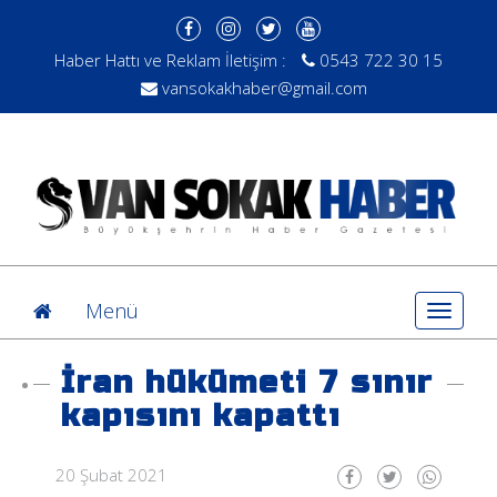
Haber Hattı ve Reklam İletişim :
0543 722 30 15
vansokakhaber@gmail.com
Menü
Toggle
navigat
İran hükümeti 7 sınır
kapısını kapattı
20 Şubat 2021