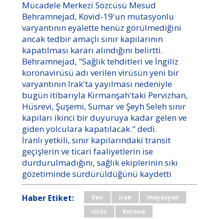
Mücadele Merkezi Sözcüsü Mesud
Behramnejad, Kovid-19'un mutasyonlu
varyantının eyalette henüz görülmediğini
ancak tedbir amaçlı sınır kapılarının
kapatılması kararı alındığını belirtti.
Behramnejad, "Sağlık tehditleri ve İngiliz
koronavirüsü adı verilen virüsün yeni bir
varyantının Irak'ta yayılması nedeniyle
bugün itibarıyla Kirmanşah'taki Pervizhan,
Hüsrevi, Şuşemi, Sumar ve Şeyh Seleh sınır
kapıları ikinci bir duyuruya kadar gelen ve
giden yolculara kapatılacak." dedi.
İranlı yetkili, sınır kapılarındaki transit
geçişlerin ve ticari faaliyetlerin ise
durdurulmadığını, sağlık ekiplerinin sıkı
gözetiminde sürdürüldüğünü kaydetti
Haber Etiket:
Van
iran
muyasyon
virüs
Korona