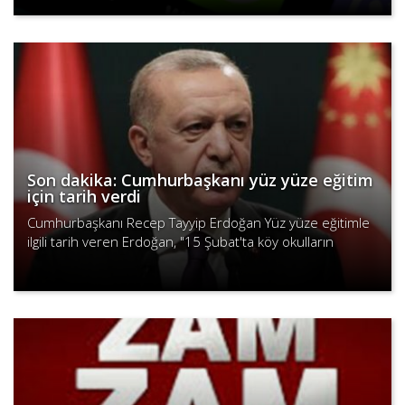
şirketlerin ..
Son dakika: Cumhurbaşkanı yüz yüze eğitim
için tarih verdi
Cumhurbaşkanı Recep Tayyip Erdoğan Yüz yüze eğitimle
ilgili tarih veren Erdoğan, "15 Şubat'ta köy okulların
açılmasını kararlaştırdık.
Devamını Oku