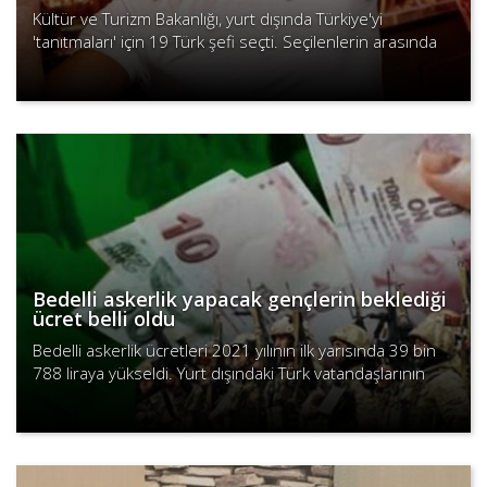
Kültür ve Turizm Bakanlığı, yurt dışında Türkiye'yi
'tanıtmaları' için 19 Türk şefi seçti. Seçilenlerin arasında
görgüsüzlüğün sembolü olarak bilinen Nusret Gökçe de
Devamını Oku
b..
Bedelli askerlik yapacak gençlerin beklediği
ücret belli oldu
Bedelli askerlik ücretleri 2021 yılının ilk yarısında 39 bin
788 liraya yükseldi. Yurt dışındaki Türk vatandaşlarının
döviz üzerinden yaptıkları ödemelere ise kur ayarı y..
Devamını Oku