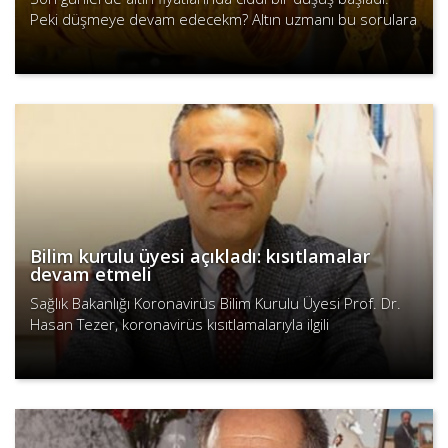
Peki düşmeye devam edecekm? Altın uzmanı bu sorulara
cevap verdi.
Devamını Oku
Bilim kurulu üyesi açıkladı: kısıtlamalar
devam etmeli
Sağlık Bakanlığı Koronavirüs Bilim Kurulu Üyesi Prof. Dr.
Hasan Tezer, koronavirüs kısıtlamalarıyla ilgili
açıklamalarda bulundu.
Devamını Oku