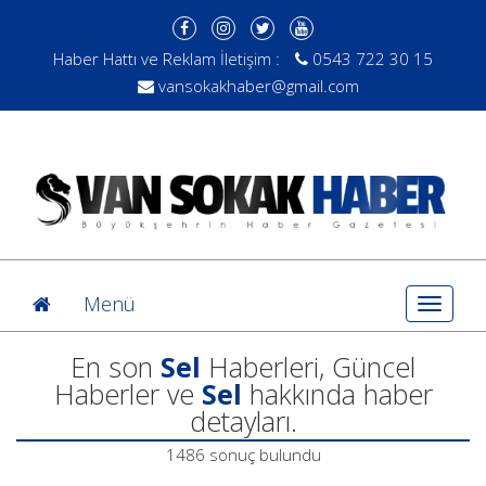
Haber Hattı ve Reklam İletişim :
0543 722 30 15
vansokakhaber@gmail.com
Menü
Toggle
navigat
En son
Sel
Haberleri, Güncel
Haberler ve
Sel
hakkında haber
detayları.
1486 sonuç bulundu