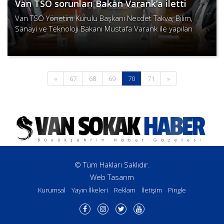
Van TSO sorunları Bakan Varank’a iletti
Van TSO Yönetim Kurulu Başkanı Necdet Takva, Bilim,
Sanayi ve Teknoloji Bakanı Mustafa Varank ile yapılan
görüşmede, Kapıköy Gümrük Kapısı’nın geçişlere açılması
Devamını Oku
başta ol..
(current)
«
67
68
69
70
71
»
© Tüm Hakları Saklıdır.
Web Tasarım
Kurumsal
Yayın İlkeleri
Reklam
İletişim
Pingle