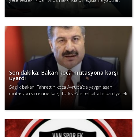
yetenekteki Nipah virüs hakkında bir açıklama yaptılar.
Devamını Oku
Son dakika; Bakan koca mutasyona karşı
uyardı
Sağlık bakanı Fahrettin koca Avrupa’da yaygınlaşan
mutasyon virüsüne karşı Türkiye’de tehdit altında diyerek
uyardı.
Devamını Oku