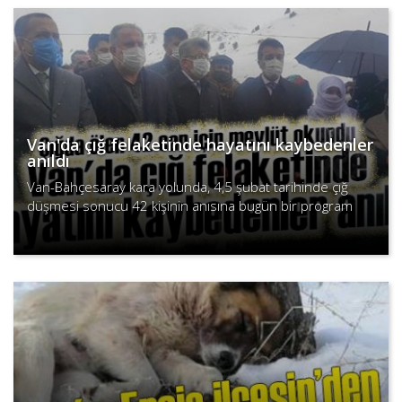
Van'da çığ felaketinde hayatını kaybedenler
anıldı
Van-Bahçesaray kara yolunda, 4,5 şubat tarihinde çığ
düşmesi sonucu 42 kişinin anısına bugün bir program
düzenlenerek andılar.
Devamını Oku