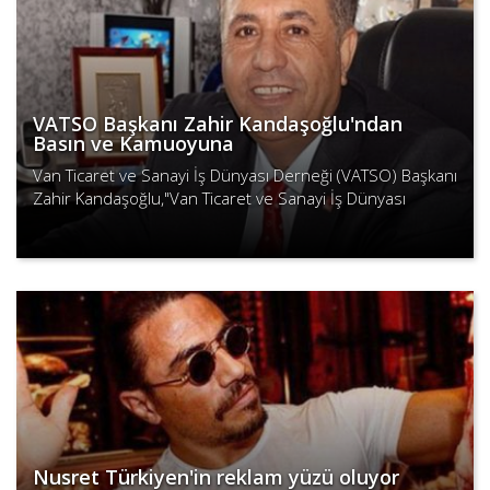
VATSO Başkanı Zahir Kandaşoğlu'ndan
Basın ve Kamuoyuna
Van Ticaret ve Sanayi İş Dünyası Derneği (VATSO) Başkanı
Zahir Kandaşoğlu,"Van Ticaret ve Sanayi İş Dünyası
Derneği (VATSO) Başkanı Zahir Kandaşoğlu,"Bilindiğ..
Devamını Oku
Nusret Türkiyen'in reklam yüzü oluyor