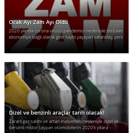
Ocak Ayı Zam Ayı Oldu
2020 yılında corona virüsü pandemisi nedeniyle bozulan
ekonomiye bağlı olarak gelir kaybı yaşayan vatandaş, yeni
yılla zamlarla şok üstüne şok yaşadılar.
Devamını Oku
Dizel ve benzinli araçlar tarih olacak!
Zararlı gaz salımı ve artan maliyetleri nedeniyle dizel ile
benzinli motor taşıyan otomobillerin 2020'li yıllara