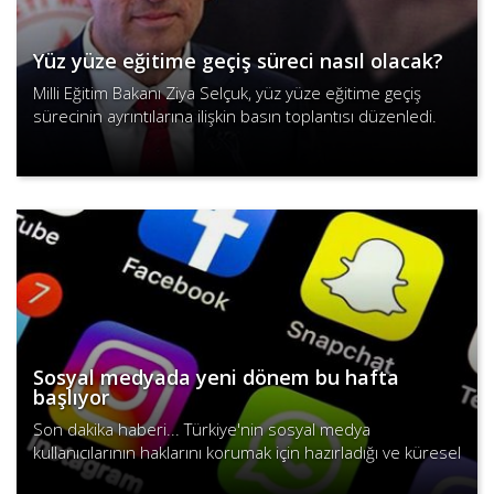
Yüz yüze eğitime geçiş süreci nasıl olacak?
Milli Eğitim Bakanı Ziya Selçuk, yüz yüze eğitime geçiş
sürecinin ayrıntılarına ilişkin basın toplantısı düzenledi.
Bakan Selçuk, "15 Şubat pazartesi günü eğitime b..
Devamını Oku
Sosyal medyada yeni dönem bu hafta
başlıyor
Son dakika haberi... Türkiye'nin sosyal medya
kullanıcılarının haklarını korumak için hazırladığı ve küresel
ölçekte ses getiren Sosyal Medya Yasası sonrası
Devamını Oku