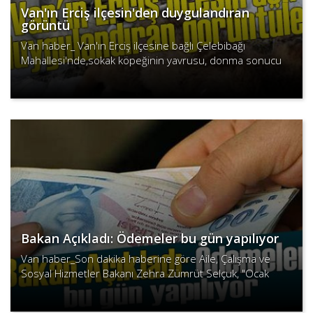
Van'ın Erciş ilçesin'den duygulandıran
görüntü
Van haber_ Van'ın Erciş ilçesine bağlı Çelebibağı
Mahallesi'nde,sokak köpeğinin yavrusu, donma sonucu
öldü. Köpek, saatlerce yavrusunun başında beklerken
Devamını Oku
mahalle sakinl..
Bakan Açıkladı: Ödemeler bu gün yapılıyor
Van haber_Son dakika haberine göre Aile, Çalışma ve
Sosyal Hizmetler Bakanı Zehra Zümrüt Selçuk, "Ocak
ayına ilişkin kısa çalışma ve işsizlik ödeneği ödemelerini
Devamını Oku
bu..