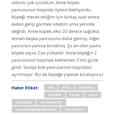
oldum, çok üzüldüm. Anne köpek
yavrusunun başında öylece bekliyordu.
Köpeği merak ettiğim için birkaç saat sonra
evden gelip görmek istedim ama yerinde
değildi. Anne köpek, eksi 20 derece soğukta
donan başka yavrusunu daha getirip, diğer
yavrunun yanına bırakmış. Şu an ölen yavru
köpek sayısı 2’ye yükseldi. Anne köpeğin 2
yavrusunun başında beklemesi 5’inci güne
girdi. Saniye bile yavrularının başından
ayrılmıyor. Biz de köpeğe yiyecek bırakıyoruz
Haber Etiket:
van
erciş
çelebibağ
mahalle
köpek
yavru
van haber
van haberleri
van son dakika haberleri
van sokak h