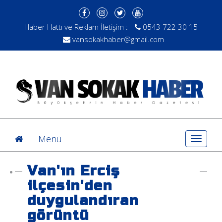
Haber Hattı ve Reklam İletişim :
0543 722 30 15
vansokakhaber@gmail.com
Menü
Toggle
navigat
Van'ın Erciş
ilçesin'den
duygulandıran
görüntü