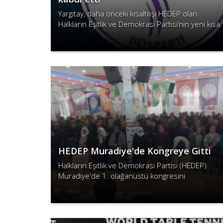
Yargıtay, daha önceki kısaltılışı HEDEP olan
Halkların Eşitlik ve Demokrasi Partisi’nin yeni kısa
ismi olan DEM Parti’yi kabul etti.
Devamını Oku
HEDEP Muradiye'de Kongreye Gitti
Halkların Eşitlik ve Demokrasi Partisi (HEDEP)
Muradiye'de 1. olağanüstü kongresini
gerçekleştirdi.
Devamını Oku