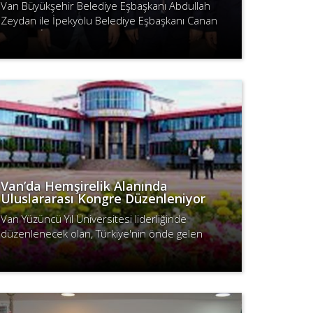
Van Büyükşehir Belediye Eşbaşkanı Abdullah
Zeydan ile İpekyolu Belediye Eşbaşkanı Canan
Uzunay, İstanbul Büyükşehir Belediye Başkanı
Devamını Oku
Ekrem İmamoğlu’na nezaket ziyaretinde..
Van’da Hemşirelik Alanında
Uluslararası Kongre Düzenleniyor
Van Yüzüncü Yıl Üniversitesi liderliğinde
düzenlenecek olan, Türkiye'nin önde gelen
üniversiteleri ve kurumlarının katılımıyla
Devamını Oku
gerçekleşecek olan hemşirelik alanında ulu..