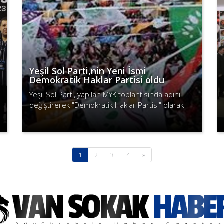
Yeşil Sol Parti,nin Yeni İsmi
Demokratik Haklar Partisi oldu
Yeşil Sol Parti, yapılan MYK toplantısında adını
değiştirerek "Demokratik Haklar Partisi" olarak
yoluna devam edeceğini duyurdu.
Devamını Oku
(current)
1
2
3
4
»