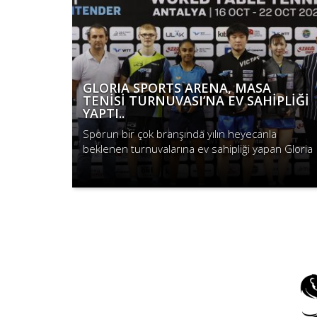
GLORIA SPORTS ARENA, MASA
TENİSİ TURNUVASI’NA EV SAHİPLİĞİ
YAPTI..
Sporun bir çok branşında yılın heyecanla
beklenen turnuvalarına ev sahipliği yapan Gloria
Sports Arena, bir ilke daha imza attı.
Devamını Oku