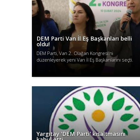
DEM Parti Van İl Eş Başkanları belli
oldu!
DEM Parti, Van 2. Olağan Kongresi'ni
düzenleyerek yeni Van İl Eş Başkanlarını seçti.
Devamını Oku
Yargıtay 'DEM Parti' kısaltmasını
kabul etti