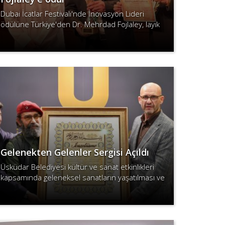
Dubai İcatlar Festivali'nde İnovasyon Lideri
ödülüne Türkiye'den Dr. Mehrdad Fojlaley, layık
görüldü.
Devamını Oku
Gelenekten Gelenler Sergisi Açıldı
Üsküdar Belediyesi kültür ve sanat etkinlikleri
kapsamında geleneksel sanatların yaşatılması ve
tanıtılması için önemli bir sergiye ev sahipliği
Devamını Oku
yaptı.