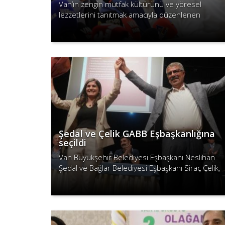
Van’ın zengin mutfak kültürünü ve yöresel
lezzetlerini tanıtmak amacıyla düzenlenen
Gurme ve Gastronomi Fuarı’nın ikincisi,
Devamını Oku
gastronomi severlerle buluşmak için geri dönüy..
Şedal ve Çelik GABB Eşbaşkanlığına
seçildi
Van Büyükşehir Belediyesi Eşbaşkanı Neslihan
Şedal ve Bağlar Belediyesi Eşbaşkanı Siraç Çelik,
Güneydoğu Anadolu Bölgesi Belediyeler Birliği
Devamını Oku
Eşbaşkanlığına seçildi...