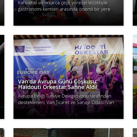
Kahvaltısı ve onlarca çeşit yöresel lezzetiyle
gastronomi kentleri arasında önemli bir yere
sahip olan Van’da Gurme ve Gastronomi
Devamını Oku
Fuarı’nın ikincisi düzenlenecek...
Van'da Avrupa Günü Coşkusu:
Haïdouti Orkestar Sahne Aldı!
Avrupa Birliği Türkiye Delegasyonu tarafından
desteklenen, Van Ticaret ve Sanayi Odası (Van
TSO) AB Bilgi Merkezince organize edilen;
Devamını Oku
"Haïdouti Orkestar Konseri&qu..