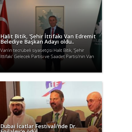
Halit Bitik, ‘Şehir İttifakı Van Edremit
Belediye Başkan Adayı oldu..
Van’ın tecrübeli siyasetçisi Halit Bitik, ‘Şehir
İttifakı’ Gelecek Partisi ve Saadet Partisi’nin Van
Edremit Belediye Başkan Adayı olarak belirlendi.
Devamını Oku
Dubai İcatlar Festivali'nde Dr.
Fojlaley'e ödül