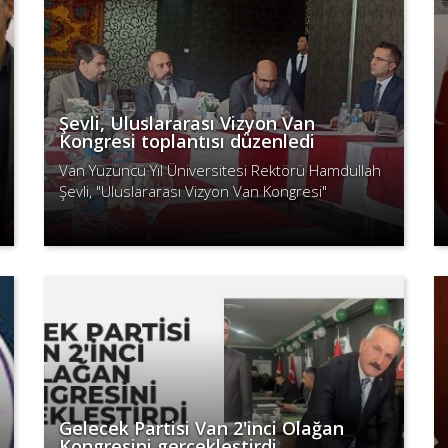
Şevli, Uluslararası Vizyon Van
Kongresi toplantısı düzenledi
Van Yüzüncü Yıl Üniversitesi Rektörü Hamdullah
Şevli, "Uluslararası Vizyon Van Kongresi"
hakkında ulusal ve yerel basınla bir araya geldi.
Devamını Oku
Gelecek Partisi Van 2'inci Olağan
Kongresini gerçekleştirdi