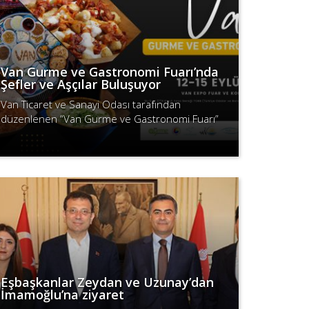
Van Gurme ve Gastronomi Fuarı’nda
Şefler ve Aşçılar Buluşuyor
Van Ticaret ve Sanayi Odası tarafından
düzenlenen “Van Gurme ve Gastronomi Fuarı”
12-15 Eylül tarihlerinde gerçekleşecek. Etkinlik,
Devamını Oku
ünlü aşçı ve şeflerin yanı sıra ulusla..
Eşbaşkanlar Zeydan ve Uzunay’dan
İmamoğlu’na ziyaret