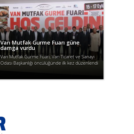
Van Mutfak Gurme Fuarı güne
damga vurdu
Van Mutfak Gurme Fuarı, Van Ticaret ve Sanayi
Odası Başkanlığı öncülüğünde ilk kez düzenlendi
ve yoğun katılımla kapılarını ziyaretçilere açtı.
Devamını Oku