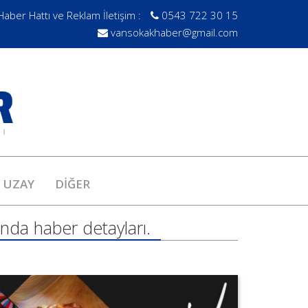
Haber Hattı ve Reklam İletişim :
0543 722 30 15
vansokakhaber@gmail.com
UZAY
DİĞER
nda haber detayları.