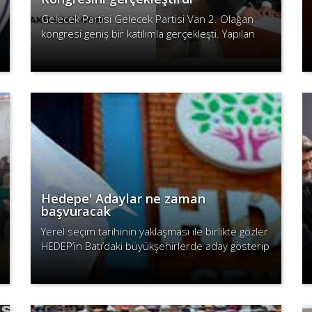
Gelecek Partisi Gelecek Partisi Van 2. Olağan
kongresi geniş bir katılımla gerçekleşti. Yapılan
kongrede mevcut Başkan Abdulhekim Karabıyık
Devamını Oku
güven tazeledi.
Hedepe' Adaylar ne zaman
başvuracak
Yerel seçim tarihinin yaklaşması ile birlikte gözler
HEDEP’in Batı’daki büyükşehirlerde aday gösterip
göstermeyeceğine ve adaylarını belirleme
Devamını Oku
yöntemine çevrildi. HEDEP’i..