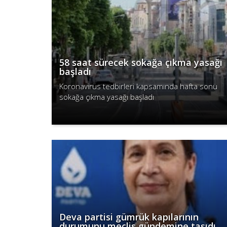
58 saat sürecek sokağa çıkma yasağı
başladı
Koronavirüs tedbirleri kapsamında hafta sonu
sokağa çıkma yasağı başladı
Devamını Oku
Deva partisi gümrük kapılarının
durumunu meclis gündemine taşıdı..