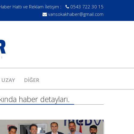
Haber Hattı ve Reklam İletişim :
0543 722 30 15
vansokakhaber@gmail.com
UZAY
DİĞER
kında haber detayları.