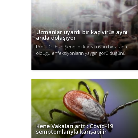
Uzmanlar uyardı bir kaç virüs aynı
anda dolaşıyor
Prof. Dr. Esin Şenol birkaç virüsün bir arada
olduğu enfeksiyonların yaygın görüldüğünü
belirterek kapalı ve toplu taşıma alanlarında
Devamını Oku
maske kullanmanın bu süreçte önemli ..
Kene Vakaları arttı: Covid-19
semptomlarıyla karışabilir