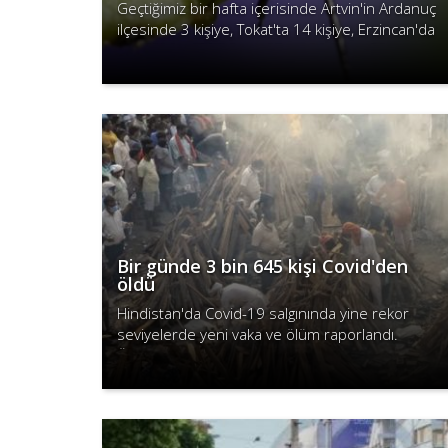
Geçtiğimiz bir hafta içerisinde Artvin'in Ardanuç
ilçesinde 3 kişiye, Tokat'ta 14 kişiye, Erzincan'da
ise 7 kişiye KKKA hastalığı teşhisi konuldu.
Devamını Oku
Bir günde 3 bin 645 kişi Covid'den
öldü
Hindistan'da Covid-19 salgınında yine rekor
seviyelerde yeni vaka ve ölüm raporlandı.
Ülkede park ve otoparklar krematoryuma
Devamını Oku
dönüştürülüyor.