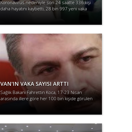
Koronavirüs nedeniyle son 24 saatte 336 kişi
daha hayatını kaybetti, 28 bin 997 yeni vaka
tespit edildi.
Devamını Oku
VAN'IN VAKA SAYISI ARTTI
Sağlık Bakanı Fahrettin Koca, 17-23 Nisan
arasında illere göre her 100 bin kişide görülen
Covid-19 vaka sayılarını açıkladı
Devamını Oku