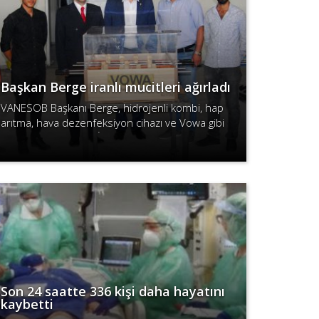
Başkan Berge iranlı mucitleri ağırladı
VANESOB Başkanı Berge, hidrojenli kombi, hap
arıtma, hava dezenfeksiyon cihazı ve Vowa gibi
projelere imza atan İran heyetini kabul etti.
Devamını Oku
Son 24 saatte 336 kişi daha hayatını
kaybetti