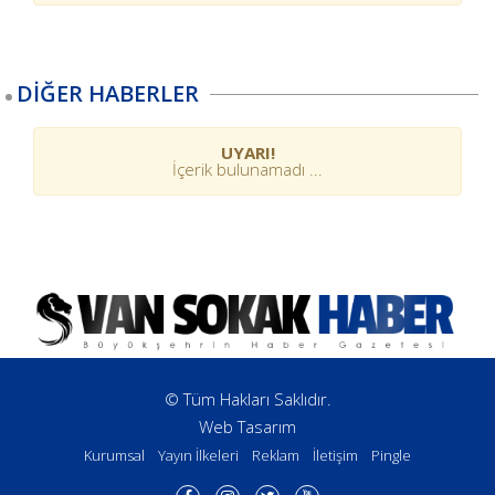
DİĞER HABERLER
UYARI!
İçerik bulunamadı ...
© Tüm Hakları Saklıdır.
Web Tasarım
Kurumsal
Yayın İlkeleri
Reklam
İletişim
Pingle