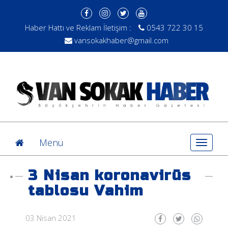
Haber Hattı ve Reklam İletişim :
0543 722 30 15
vansokakhaber@gmail.com
Menü
Toggle
navigat
3 Nisan koronavirüs
tablosu Vahim
03 Nisan 2021