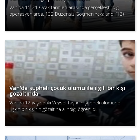
Van'da 15-21 Ocak tarihleri arasında gerçekleştirdiği
operasyonlarda, 132 Düzensiz Göçmen Yakalandı:(12)
organizatöre yasal işlem uyguladı.
Devamını Oku
Van'da şüpheli çocuk ölümü ile ilgili bir kişi
gözaltında
Van'da 12 yaşındaki Veysel Taşar'ın şüpheli ölümüne
ilişkin bir kişinin gözaltına alındığı öğrenildi.
Devamını Oku