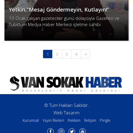
Yetkin,“Mesaj Göndermeyin, Kutlayın!”
10 Ocak çalışan gazeteciler günü dolaysıyla Gazeteci ve
Tubittum Medya Haber Merkezi işletme sahibi
Hikmetullah Yetkin, gazetecilik ve kutlama hakkında
Devamını Oku
açıklamada bulundu..
(current)
1
2
3
4
»
© Tüm Hakları Saklıdır.
Web Tasarım
Kurumsal
Yayın İlkeleri
Reklam
İletişim
Pingle