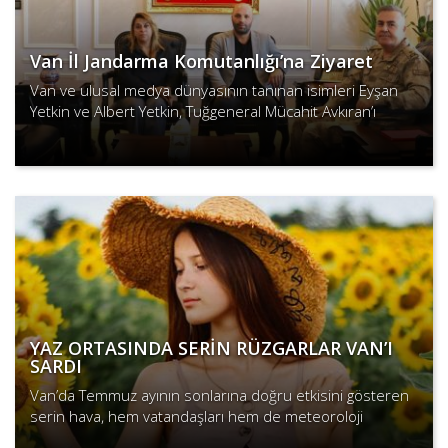
Van İl Jandarma Komutanlığı’na Ziyaret
Van ve ulusal medya dünyasının tanınan isimleri Eyşan
Yetkin ve Albert Yetkin, Tuğgeneral Mücahit Avkıran’ı
makamında ziyaret etti.
Devamını Oku
YAZ ORTASINDA SERİN RÜZGARLAR VAN’I
SARDI
Van’da Temmuz ayının sonlarına doğru etkisini gösteren
serin hava, hem vatandaşları hem de meteoroloji
uzmanlarını şaşırttı.