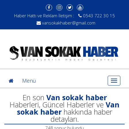
Haber Hattı ve Reklam İletişim :
0543 722 30 15
vansokakhaber@gmail.com
Menü
Toggle
navigat
En son
Van sokak haber
Haberleri, Güncel Haberler ve
Van
sokak haber
hakkında haber
detayları.
748 sonuç bulundu