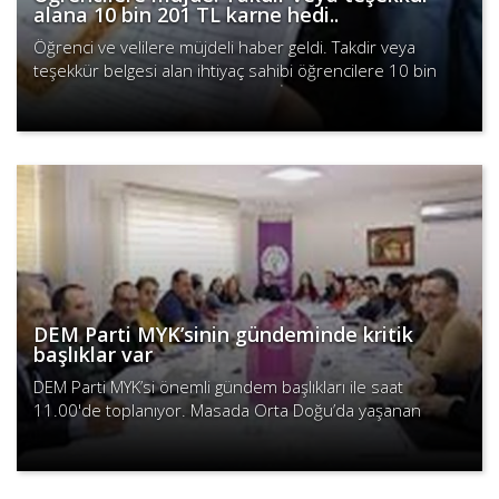
alana 10 bin 201 TL karne hedi..
Öğrenci ve velilere müjdeli haber geldi. Takdir veya
teşekkür belgesi alan ihtiyaç sahibi öğrencilere 10 bin
201 TL karne hediyesi verilecek. İşte detaylar…
Devamını Oku
DEM Parti MYK’sinin gündeminde kritik
başlıklar var
DEM Parti MYK’si önemli gündem başlıkları ile saat
11.00'de toplanıyor. Masada Orta Doğu’da yaşanan
gelişmeler, Kürt sorunu kaynaklı çatışmalar, yapılan halk
Devamını Oku
oylaması so..