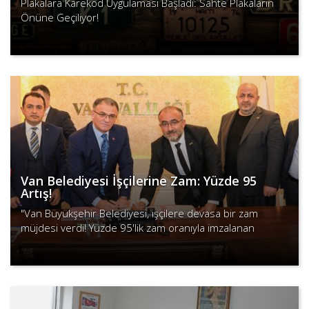
Plakalara Karekod Uygulaması Başladı: Sahte Plakaların
Önüne Geçiliyor!
Devamını Oku
Van Belediyesi İşçilerine Zam: Yüzde 95
Artış!
"Van Büyükşehir Belediyesi, işçilere devasa bir zam
müjdesi verdi! Yüzde 95'lik zam oranıyla imzalanan
sözleşmeyle işçilerin maaşları rekor düzeyde artacak."..
Devamını Oku