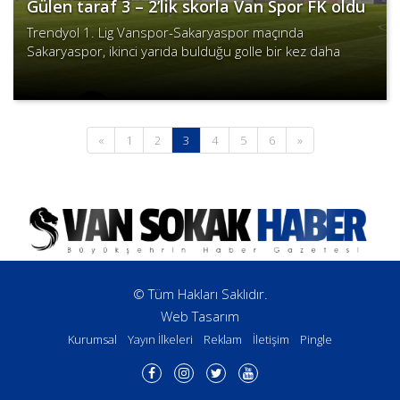
Gülen taraf 3 – 2’lik skorla Van Spor FK oldu
Trendyol 1. Lig Vanspor-Sakaryaspor maçında
Sakaryaspor, ikinci yarıda bulduğu golle bir kez daha
beraberliği sağladı.
Devamını Oku
(current)
«
1
2
3
4
5
6
»
© Tüm Hakları Saklıdır.
Web Tasarım
Kurumsal
Yayın İlkeleri
Reklam
İletişim
Pingle