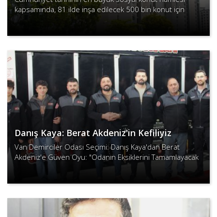
kapsamında, 81 ilde inşa edilecek 500 bin konut için
başvurular başladı. Dar gelirli vatandaşlara uzun vadeli,
Devamını Oku
düşük ta..
Danış Kaya: Berat Akdeniz'in Kefiliyiz
Van Demirciler Odası Seçimi: Danış Kaya'dan Berat
Akdeniz'e Güven Oyu: "Odanın Eksiklerini Tamamlayacak
Tek Adamın Kefiliyiz"dedi.
Devamını Oku