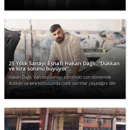
ve kira kontratınızı iş yerinizde bulundurun” uyarısında
Devamını Oku
bu..
25 Yıllık Sanayi Esnafı Hakan Dağlı, “Dükkan
ve kira sorunu büyüyor”..
Hakan Dağlı, Van oto sanayi esnafının son dönemde
dükkân ve kira konusunda ciddi sıkıntılar yaşadığını dile
getirdi: “Sanayi olarak biz çok mağduruz. Yani şu an çok
Devamını Oku
sıkın..