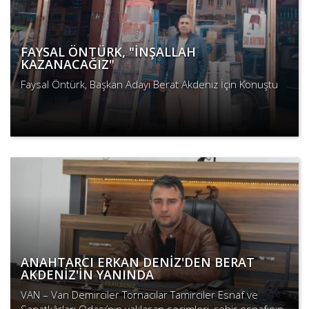
FAYSAL ÖNTÜRK, "İNŞALLAH
KAZANACAĞIZ"
Faysal Öntürk, Başkan Adayı Berat Akdeniz İçin Konuştu
Devamını Oku
ANAHTARCI ERKAN DENİZ'DEN BERAT
AKDENİZ'İN YANINDA
VAN – Van Demirciler Tornacılar Tamirciler Esnaf ve