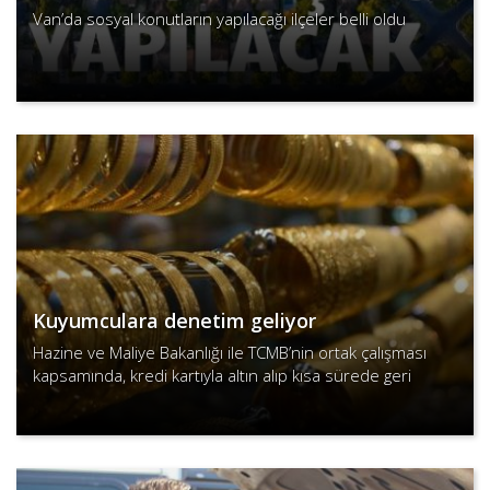
Van’da sosyal konutların yapılacağı ilçeler belli oldu
Devamını Oku
Kuyumculara denetim geliyor
Hazine ve Maliye Bakanlığı ile TCMB’nin ortak çalışması
kapsamında, kredi kartıyla altın alıp kısa sürede geri
satarak nakde çevirme (“bozdurma”) işlemlerine karşı 81
Devamını Oku
ild..