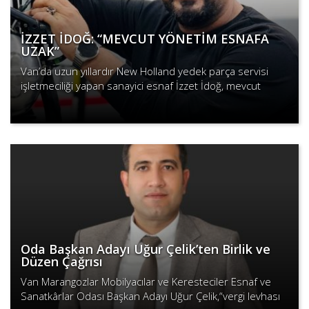
İZZET İDOĞ: “MEVCUT YÖNETİM ESNAFA
UZAK”
Van’da uzun yıllardır New Holland yedek parça servisi
işletmeciliği yapan sanayici esnaf İzzet İdoğ, mevcut
yönetimin esnafa uzak kaldığını belirterek Van Demirciler
Devamını Oku
Torn..
Oda Başkan Adayı Uğur Çelik’ten Birlik ve
Düzen Çağrısı
Van Marangozlar Mobilyacılar ve Keresteciler Esnaf ve
Sanatkârlar Odası Başkan Adayı Uğur Çelik,“vergi levhası