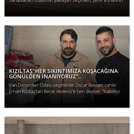
Sanatkârları Odası’nın yaklaşan seçimleri, şehir esnafının
dikkatini çekmeye devam ediyor. Van’ın köklü
Devamını Oku
esnaflarından,..
KIZILTAŞ"HER SIKINTIMIZA KOŞACAĞINA
GÖNÜLDEN İNANIYORUZ"..
Van Demirciler Odası seçiminde Oscar Reklam sahibi
Erhan Kızıltaş'tan Berat Akdeniz'e tam destek: "Kalbimiz
Akdeniz'le, dürüst hizmet için onu seç..
Devamını Oku