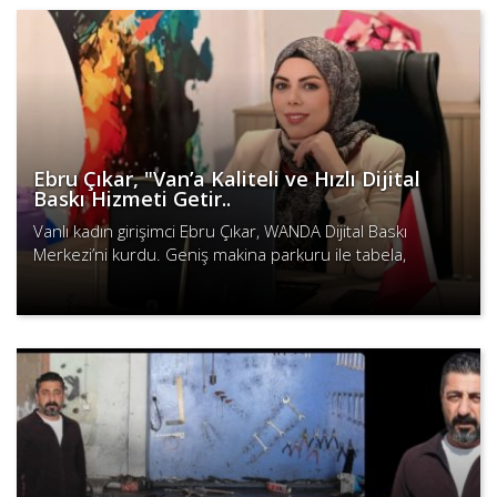
Ebru Çıkar, "Van’a Kaliteli ve Hızlı Dijital
Baskı Hizmeti Getir..
Vanlı kadın girişimci Ebru Çıkar, WANDA Dijital Baskı
Merkezi’ni kurdu. Geniş makina parkuru ile tabela,
branda, vinil ve kurumsal baskılarda yüksek kalite ve hızlı
Devamını Oku
tesli..