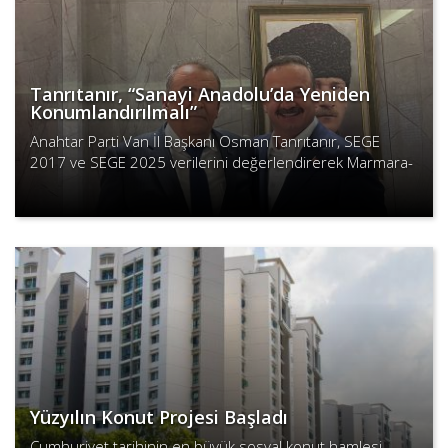
Tanrıtanır, “Sanayi Anadolu’da Yeniden
Konumlandırılmalı”
Anahtar Parti Van İl Başkanı Osman Tanrıtanır, SEGE
2017 ve SEGE 2025 verilerini değerlendirerek Marmara-
Ege-Akdeniz hattının sosyo-ekonomik üstünlüğünü
Devamını Oku
koruduğunu, Doğu ..
Yüzyılın Konut Projesi Başladı
Cumhuriyet tarihinin en büyük sosyal konut hamlesi