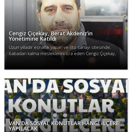
Cengiz Çiçekay, Berat Akdeniz’in
Yönetimine Katıldı
Uzun yılladır esnaflık yapan ve oto sanayi sitesinde,
babadan kalma mesleklerini icra eden Cengiz Çiçekay,
Van Demirciler Tornacılar Tamirciler Esnaf ve Sanatkarları
Devamını Oku
Odas..
VAN'DA SOSYAL KONUTLAR HANGİ İLÇERE
YAPILACAK