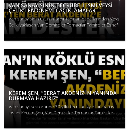
VAN SANAYİSİNİN TECRÜBELİ İSMİ VEYSİ
ÇELİK’TEN ÖNEMLİ AÇIKLAMALAR..
Van sanayisinin uzun yıllardır tanınan esnaflarından Veysi
Çelik, yaklaşan Van Demirciler Tornacılar Tamirciler Esnaf
ve Sanatkarlar Odası seçimleri öncesi değerlendirmel..
Devamını Oku
KEREM ŞEN, “BERAT AKDENİZ’İN YANINDA
DURMAYA HAZIRIZ”
Van sanayi sektöründe 30 yıllık tecrübesiyle tanınan iş
insanı Kerem Şen, Van Demirciler Tornacılar Tamirciler
Esnaf ve Sanatkârlar Odası Başkan Adayı Berat Akdeniz’e
Devamını Oku
des..