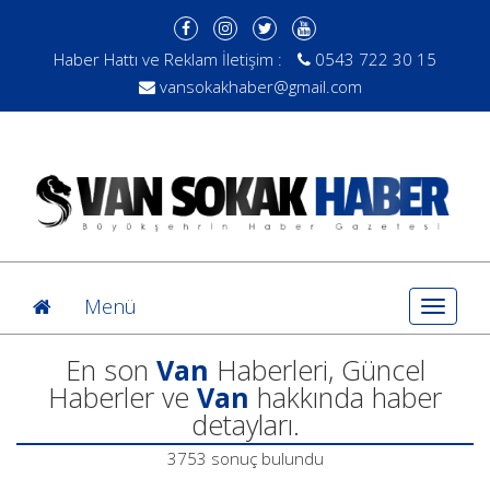
Haber Hattı ve Reklam İletişim :
0543 722 30 15
vansokakhaber@gmail.com
Menü
Toggle
navigat
En son
Van
Haberleri, Güncel
Haberler ve
Van
hakkında haber
detayları.
3753 sonuç bulundu