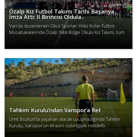
Özalp Kız Futbol Takımı Tarihi Başarıya
İmza Attı: İl Birincisi Oldula..
Van’da düzenlenen Okul Sporları Yıldız Kızlar Futbol
Müsabakalarında Özalp Yatılı Bölge Okulu Kız Takımı, tüm
maçlarını kazanarak penaltılarla il birincisi oldu...
Devamını Oku
Tahkim Kurulu’ndan Vanspor’a Ret
Ümit Bozkurt’la yaşanan alacak uyuşmazlığında Tahkim
Kurulu, Vanspor’un itirazını oybirliğiyle reddetti.
Devamını Oku