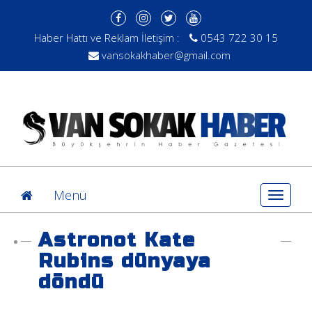
Haber Hattı ve Reklam İletişim :
0543 722 30 15
vansokakhaber@gmail.com
Menü
Toggle
navigat
Astronot Kate
Rubins dünyaya
döndü