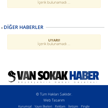
İçerik bulunamadı ...
DİĞER HABERLER
UYARI!
İçerik bulunamadı ...
© Tüm Hakları Saklıdır.
Web Tasarım
Kurumsal
Yayın İlkeleri
Reklam
İletişim
Pingle