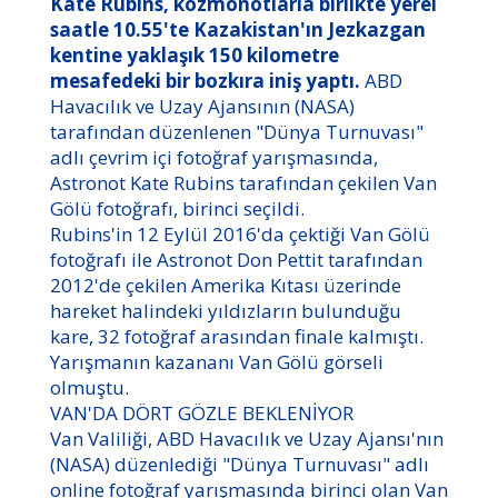
Kate Rubins, kozmonotlarla birlikte yerel
saatle 10.55'te Kazakistan'ın Jezkazgan
kentine yaklaşık 150 kilometre
mesafedeki bir bozkıra iniş yaptı.
ABD
Havacılık ve Uzay Ajansının (NASA)
tarafından düzenlenen "Dünya Turnuvası"
adlı çevrim içi fotoğraf yarışmasında,
Astronot Kate Rubins tarafından çekilen Van
Gölü fotoğrafı, birinci seçildi.
Rubins'in 12 Eylül 2016'da çektiği Van Gölü
fotoğrafı ile Astronot Don Pettit tarafından
2012'de çekilen Amerika Kıtası üzerinde
hareket halindeki yıldızların bulunduğu
kare, 32 fotoğraf arasından finale kalmıştı.
Yarışmanın kazananı Van Gölü görseli
olmuştu.
VAN'DA DÖRT GÖZLE BEKLENİYOR
Van Valiliği, ABD Havacılık ve Uzay Ajansı'nın
(NASA) düzenlediği "Dünya Turnuvası" adlı
online fotoğraf yarışmasında birinci olan Van