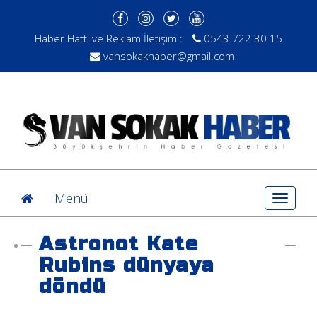
Haber Hattı ve Reklam İletişim :
0543 722 30 15
vansokakhaber@gmail.com
Menü
Toggle
navigat
Astronot Kate
Rubins dünyaya
döndü