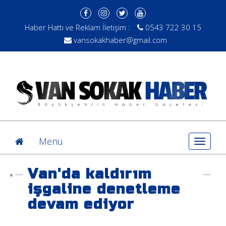
Haber Hattı ve Reklam İletişim :
0543 722 30 15
vansokakhaber@gmail.com
Menü
Toggle
navigat
Van'da kaldırım
işgaline denetleme
devam ediyor