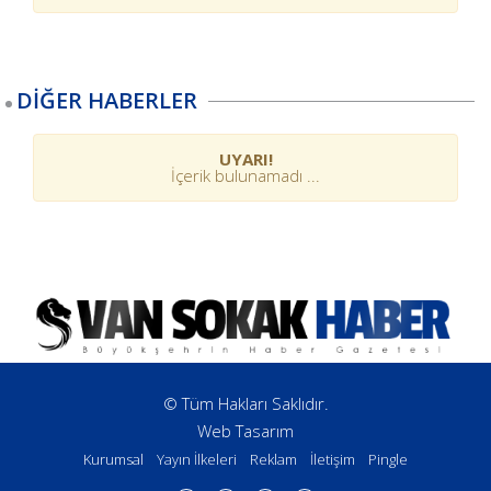
DİĞER HABERLER
UYARI!
İçerik bulunamadı ...
© Tüm Hakları Saklıdır.
Web Tasarım
Kurumsal
Yayın İlkeleri
Reklam
İletişim
Pingle