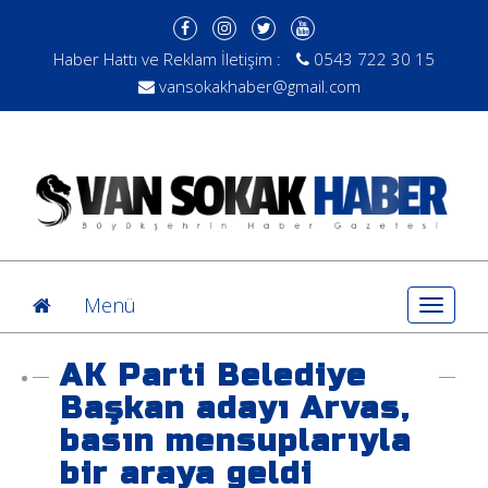
Haber Hattı ve Reklam İletişim :
0543 722 30 15
vansokakhaber@gmail.com
Menü
Toggle
navigat
AK Parti Belediye
Başkan adayı Arvas,
basın mensuplarıyla
bir araya geldi