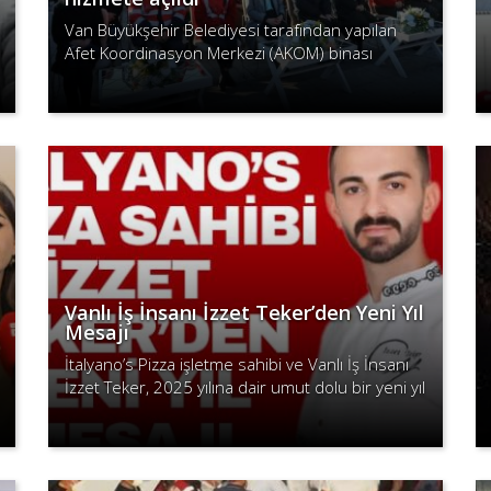
Van Büyükşehir Belediyesi tarafından yapılan
Afet Koordinasyon Merkezi (AKOM) binası
düzenlenen görkemli bir törenle açıldı.
Devamını Oku
Vanlı İş İnsanı İzzet Teker’den Yeni Yıl
Mesajı
İtalyano’s Pizza işletme sahibi ve Vanlı İş İnsanı
İzzet Teker, 2025 yılına dair umut dolu bir yeni yıl
mesajı yayımladı.
Devamını Oku