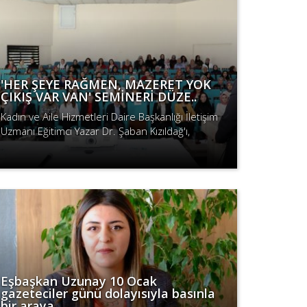
'HER ŞEYE RAĞMEN, MAZERET YOK
ÇIKIŞ VAR VAN' SEMİNERİ DÜZE..
Kadın ve Aile Hizmetleri Daire Başkanlığı İletişim
Uzmanı Eğitimci Yazar Dr. Şaban Kızıldağ'ı,
girişimci kadınları destekleyen kamu kurum
Devamını Oku
temsilcileri, kadın alanın..
Eşbaşkan Uzunay 10 Ocak
gazeteciler günü dolayısıyla basınla
bir araya..