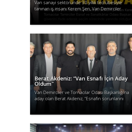
Van sanayi sektöründe 30 yıllık tecrübesiyle
tanınan iş insanı Kerem Şen, Van Demirciler
Tornacılar Tamirciler Esnaf ve Sanatkârlar Odası
Devamını Oku
Başkan Adayı Berat Akdeniz’e des..
Berat Akdeniz: “Van Esnafı İçin Aday
Oldum”
Van Demirciler ve Tornacılar Odası Başkanlığı’na
aday olan Berat Akdeniz, “Esnafın sorunlarını
çözmek için aday oldum” dedi.
Devamını Oku