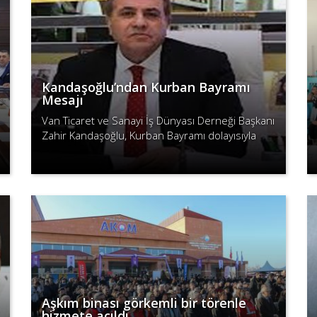
Kandaşoğlu’ndan Kurban Bayramı
Mesajı
Van Ticaret ve Sanayi İş Dünyası Derneği Başkanı
Zahir Kandaşoğlu, Kurban Bayramı dolayısıyla
yayımladığı mesajda, bayramın barış, kardeşlik ve
Devamını Oku
hoşgörü getirmesi temennis..
Aşkım binası görkemli bir törenle
hizmete açıldı