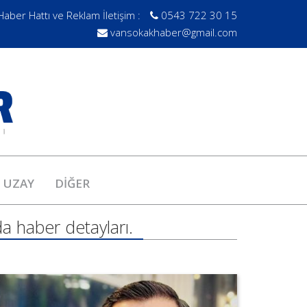
Haber Hattı ve Reklam İletişim :
0543 722 30 15
vansokakhaber@gmail.com
UZAY
DİĞER
a haber detayları.