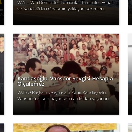
VAN – Van Demirciler Tornacılar Tamirciler Esnaf
ve Sanatkârları Odası’nın yaklaşan seçimleri,
şehir esnafının dikkatini çekmeye devam ediyor.
Devamını Oku
Van’ın köklü esnaflarından,..
Kandaşoğlu; Vanspor Sevgisi Hesapla
Ölçülemez
VATSO Başkanı ve iş insanı Zahir Kandaşoğlu,
Vanspor’un son başarısının ardından yaşanan
gelişmelere tepki gösterdi.
Devamını Oku