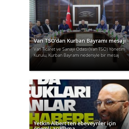
Van TSO’dan Kurban Bayramı mesajı
Van Ticaret ve Sanayi Odası (Van TSO) Yönetim
Kurulu, Kurban Bayramı nedeniyle bir mesaj
yayımladı.
Devamını Oku
Yetkin Albert’ten ebeveynler için
önemli açıklama