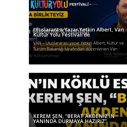
Uluslararası Yazar Yetkin Albert, Van
Kültür Yolu Festivali’de
VAN – Uluslararası yazar Yetkin Albert, Kültür ve
Turizm Bakanlığı tarafından düzenlenen Van
Kültür Yolu Festivali kapsamında çocuklarla
Devamını Oku
buluşacak.
KEREM ŞEN, “BERAT AKDENİZ’İN
YANINDA DURMAYA HAZIRIZ”