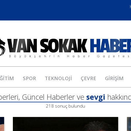
ĞİTİM
SPOR
TEKNOLOJİ
ÇEVRE
GİRİŞİM
erleri, Güncel Haberler ve
sevgi
hakkınd
218 sonuç bulundu