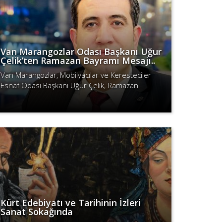
Van Marangozlar Odası Başkanı Uğur
Çelik’ten Ramazan Bayramı Mesajı..
Van Marangozlar, Mobilyacılar ve Keresteciler
Esnaf Odası Başkanı Uğur Çelik, Ramazan
Bayramı dolayısıyla mesaj yayımladı. Bayramın
Devamını Oku
birlik ve dayanışma getirmesi temenni ..
Kürt Edebiyatı ve Tarihinin İzleri
Sanat Sokağında