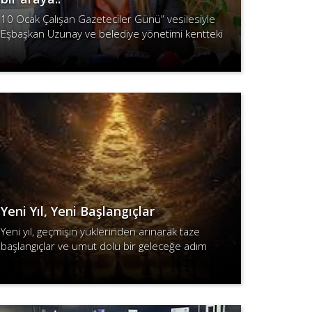
10 Ocak Çalışan Gazeteciler Günü” vesilesiyle
Eşbaşkan Uzunay ve belediye yönetimi kentteki
basın mensuplarıyla kahvaltıda bir araya geldi.
Devamını Oku
Uzunay yaptığı konuşmada, yere..
Yeni Yıl, Yeni Başlangıçlar
Yeni yıl, geçmişin yüklerinden arınarak taze
başlangıçlar ve umut dolu bir geleceğe adım
atma zamanıdır."
Devamını Oku