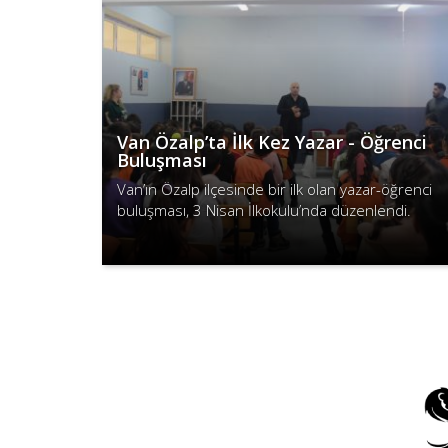
Van Özalp’ta İlk Kez Yazar - Öğrenci
Buluşması
Van’ın Özalp ilçesinde bir ilk olan yazar-öğrenci
buluşması, 3 Nisan İlkokulu’nda düzenlendi.
Devamını Oku