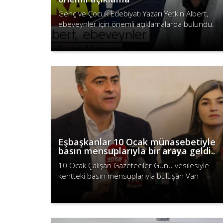
Genç ve Çocuk Edebiyatı Yazarı Yetkin Albert,
ebeveynler için önemli açıklamalarda bulundu.
Devamını Oku
Eşbaşkanlar 10 Ocak münasebetiyle
basın mensuplarıyla bir araya geldi..
10 Ocak Çalışan Gazeteciler Günü vesilesiyle
kentteki basın mensuplarıyla buluşan Van
Büyükşehir Belediye Eşbaşkanları Neslihan Şedal
Devamını Oku
ve Abdullah Zeydan, 10 Ocak’ın aslın..