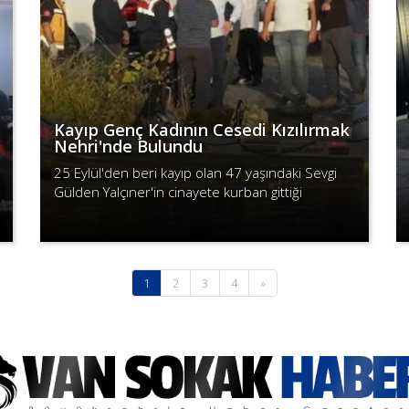
Kayıp Genç Kadının Cesedi Kızılırmak
Nehri'nde Bulundu
25 Eylül'den beri kayıp olan 47 yaşındaki Sevgi
Gülden Yalçıner'in cinayete kurban gittiği
belirlendi.
Devamını Oku
(current)
1
2
3
4
»