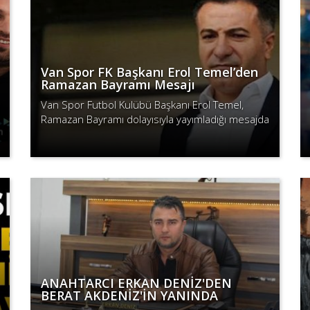
Van Spor FK Başkanı Erol Temel’den
Ramazan Bayramı Mesajı
Van Spor Futbol Kulübü Başkanı Erol Temel,
Ramazan Bayramı dolayısıyla yayımladığı mesajda
birlik, beraberlik ve kardeşlik vurgusu yaptı.
Devamını Oku
ANAHTARCI ERKAN DENİZ'DEN
BERAT AKDENİZ'İN YANINDA