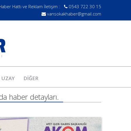
Haber Hattı ve Reklam İletişim :
0543 722 30 15
vansokakhaber@gmail.com
UZAY
DİĞER
da haber detayları.