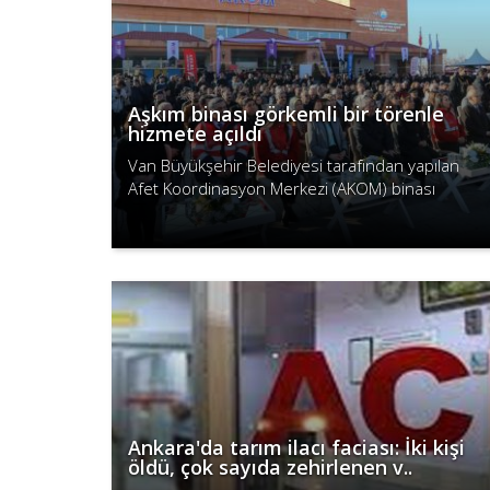
Aşkım binası görkemli bir törenle
hizmete açıldı
Van Büyükşehir Belediyesi tarafından yapılan
Afet Koordinasyon Merkezi (AKOM) binası
düzenlenen görkemli bir törenle açıldı.
Devamını Oku
Ankara'da tarım ilacı faciası: İki kişi
öldü, çok sayıda zehirlenen v..