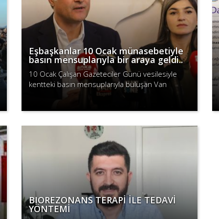
Eşbaşkanlar 10 Ocak münasebetiyle
basın mensuplarıyla bir araya geldi..
10 Ocak Çalışan Gazeteciler Günü vesilesiyle
kentteki basın mensuplarıyla buluşan Van
Büyükşehir Belediye Eşbaşkanları Neslihan Şedal
Devamını Oku
ve Abdullah Zeydan, 10 Ocak’ın aslın..
BIOREZONANS TERAPİ İLE TEDAVİ
YÖNTEMİ